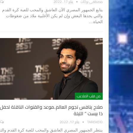
مصطفى بركات
يناير 17, 2022
يتابع الجمهور المصري الآن العاشق والمحب للعبة كرة القدم
والتي يجدها البعض وإن لم يكن الأغلبية ملاذ من ضغوطات
الحياة…
من قلب الملاعب
صلاح ينافس نجوم العالم..موعد والقنوات الناقلة لحفل 
ذا بيست ” الليلة
TAREKEID
يناير 17, 2022
ينتظر الجمهور المصري العاشق والمحب للعبة كرة القدم والت