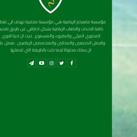
مؤسسة ملعبكم الرياضية هي مؤسسة صحفية تهدف الي تغطي
كافة الاحداث والالعاب الرياضية بشكل احترافي عن طريق تقديم
المحتوي المرئي والمقروء والمسموع . حيث ان لدينا اقوي
وافضل المذيعين والمحللين والمتخصصين الرياضيين . نعمل عل
ان يصلك محتوانا اينما كنت بالطريقة التي تفضلها