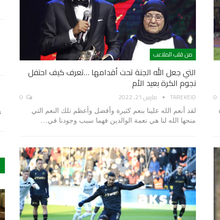
من قلب الملاعب
التي جعل الله الجنة تحت أقدامها …تعرف كيف احتفل
نجوم الكرة بعيد الأم
0
TAREKEID
مارس 21, 2022
0
لقد أنعم الله علينا بنعم كثيرة وأفضل وأعظم تلك النعم التي
s
منحها الله لنا هي نعمة الوالدين فهما سبب وجودنا في…