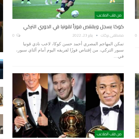
من قلب الملاعب
كوكا يسجل ويقتنص فوزاً لقونيا في الدوري التركي
0
مصطفى بركات
يناير 23, 2022
0
تمكن المهاجم المصري أحمد حسن كوكا، لاعب نادي قونيا
سبور التركي، من إقتناص فوزًا لفريقه اليوم أمام ألتاي سبور،
في…
من قلب الملاعب