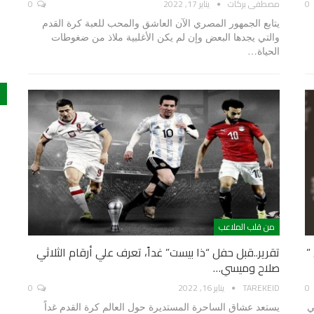
0
مصطفى بركات
يناير 17, 2022
0
يتابع الجمهور المصري الآن العاشق والمحب للعبة كرة القدم
والتي يجدها البعض وإن لم يكن الأغلبية ملاذ من ضغوطات
الحياة…
من قلب الملاعب
”
تقرير..قبل حفل “ذا بيست” غداً، تعرف علي أرقام الثلاثي
صلاح وميسي…
0
TAREKEID
يناير 16, 2022
0
ي
يستعد عشاق الساحرة المستديرة حول العالم كرة القدم غداً