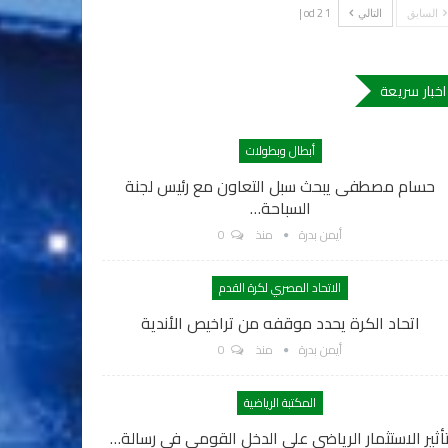
1 od 2 |
السابق
التالي
اخبار سريعة
أبطال وبطولات
حسام مصطفى يبحث سبل التعاون مع رئيس لجنة
السباحة…
أيمن بدرة
منذ
0
الاتحاد المصري لكرة القدم
اتحاد الكرة يحدد موقفه من تراخيص الأندية
أيمن بدرة
منذ
0
المكتبة الرياضية
أثير الاستثمار الرياضي على الدخل القومي في رسالة…