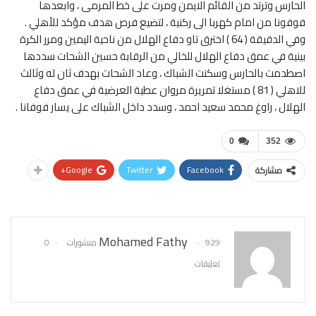
الحارس وترتد من القائم الايمن ومرت على خط المرمى ، وابعدها
فوفونا من امام كهربا الى ركنية ، لتضيع فرص هدف مؤكد للأهلي .
وفي الدقيقة ( 64 ) اخترق تاو دفاع الهلال من ناحية اليمين ومرر الكرة
بينية في عمق دفاع الهلال للخالي من الرقابة حسين الشحات سددها
اصطدمت بالحارس وسكنت الشباك ، وعاد الشحات بهدف ثان له وثالث
للاهلي ( 81 ) مستغلا تمريرة مروان عطية العرضية في عمق دفاع
الهلال ، راوغ محمد سعيد احمد ، وسدد داخل الشباك على يسار فوفانا .
0
352
Google+
Twitter
Facebook
مشاركة
Mohamed Fathy
929 منشورات
0
تعليقات