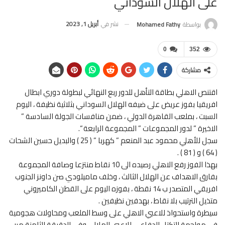
على الهلال السوداني
نشر في
أبريل 1, 2023
بواسطة
Mohamed Fathy
0
352
مشاركة
اقتنص الاهلي بطاقة التأهل للدور ربع النهائي لبطولة دوري ابطال
افريقيا بفوز عريض على ضيفه الهلال السوداني بثلاثية نظيفة ، اليوم
السبت ، بملعب القاهرة الدولي ، ضمن منافسات الجولة السادسة ”
الاخيرة ” لدور المجموعات ” المجموعة الرابعة “.
سجل للأهلي محمود عبد المنعم ” كهربا ” ( 25 ) والبديل حسين الشحات
( 64 ) و ( 81 ) .
بهذا الفوز رفع الاهلي رصيده الى 10 نقاط منتزعا وصافة المجموعة
بفارق الاهداف عن الهلال الثالث ، وخلف ماميلودي صن داونز الجنوب
افريقي المتصدر ب 14 نقطة ، بفوزه اليوم على القطن الكاميروني
متذيل الترتيب بلا نقاط ، بهدفين نظيفين .
سيطرة واستحواذ للاعبي الاهلي على وسط الملعب ومحاولات هجومية
في مواجهة التكتل الدفاعي للاعبي الهلال ، وفي الدقيقة الثامنة مرر