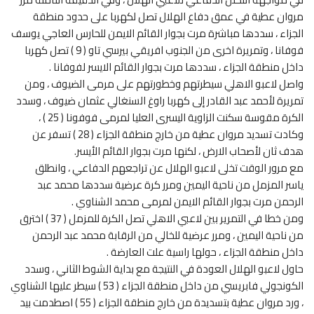
مروان عطية في عمق دفاع الهلال تصل لكهربا على حدود منطقة
الجزاء ، سددها مباشرة مرت بجوار القائم الايمن للحارس العاجي يوسف
فوفانا ، وتمريرة اخرى من الجنوب افريقي بيرسي تاو ( 9 ) تصل كهربا
داخل منطقة الجزاء ، سددها مرت بجوار القائم الايسر لفوفانا .
واصل لاعبو الاهلي سيطرتهم وخطورتهم على مرمى الضيوف ، ومن
تمريرة لأحمد عبد القادر إلى كهربا راوغ السنغالي عثمان ضيوف ، وسدد
الكرة مقوسة سكنت الزاوية اليسرى العليا لمرمى فوفونا ( 25 ) ،
وكادت تسديد مروان عطية من خارج منطقة الجزاء ( 28 ) تسفر عن
هدف ثان لأصحاب الارض ، لكنها مرت بجوار القائم الأيسر.
مع مرور الوقت تخلى لاعبو الهلال عن تراجعهم الدفاعي ، وانطلق
ياسر المزمل من ناحية اليمين ومرر كرة عرضية سددها محمد عبد
الرحمن مرت بجوار القائم الايمن لمرمى محمد الشناوي .
ومن خطا في التمرير بين لاعبي الاهلي تصل الكرة للمزمل ( 37 ) اخترق
من ناحية اليمين ، ومرر عرضية للخالي من الرقابة محمد عبد الرحمن
داخل منطقة الجزاء ، حولها راسية علت العارضة .
حاول لاعبو الهلال العودة في النتيجة مع بداية الشوط الثاني ، وسدد
الكونجولي فابريسي من داخل منطقة الجزاء ( 53 ) سيطر عليها الشناوي
، ورد مروان عطية بتسديدة من خارج منطقة الجزاء ( 55 ) اصطدمت بيد