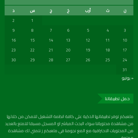
ن
ث
أرب
خ
ج
س
د
2
1
9
8
7
6
5
4
3
16
15
14
13
12
11
10
23
22
21
20
19
18
17
30
29
28
27
26
25
24
31
« يوليو
حمل تطبيقاتنا
ملعبكم توفر تطبيقاتها الذكية علي كافة انظمة التشغيل لتتمكن من خلالها
من مشاهدة محتوياتنا سواء البحث المباشر او المسجل مسبقا لتتمتع بالعديد
من المحتويات الاحترافية مع المع نجومنا في ملعبكم ز نتمني لك مشاهدة
ممتعة