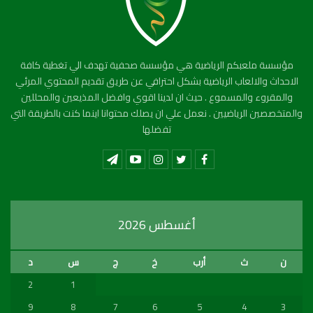
مؤسسة ملعبكم الرياضية هي مؤسسة صحفية تهدف الي تغطية كافة
الاحداث والالعاب الرياضية بشكل احترافي عن طريق تقديم المحتوي المرئي
والمقروء والمسموع . حيث ان لدينا اقوي وافضل المذيعين والمحللين
والمتخصصين الرياضيين . نعمل علي ان يصلك محتوانا اينما كنت بالطريقة التي
تفضلها
أغسطس 2026
ن
ث
أرب
خ
ج
س
د
2
1
9
8
7
6
5
4
3