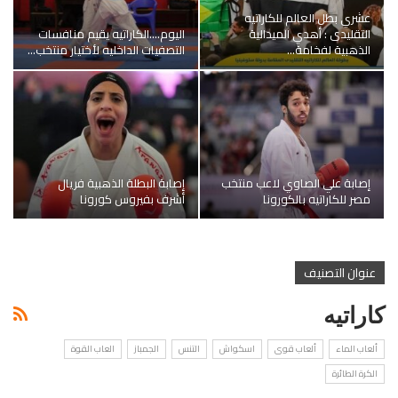
عشري بطل العالم للكاراتيه
التقليدى : أهدي الميدالية
اليوم….الكاراتيه يقيم منافسات
الذهبية لفخامة…
التصفيات الداخليه لأختيار منتخب…
إصابة علي الصاوي لاعب منتخب
إصابة البطلة الذهبية فريال
مصر للكاراتيه بالكورونا
أشرف بفيروس كورونا
عنوان التصنيف
كاراتيه
ألعاب الماء
ألعاب قوى
اسكواش
التنس
الجمباز
العاب القوة
الكرة الطائرة