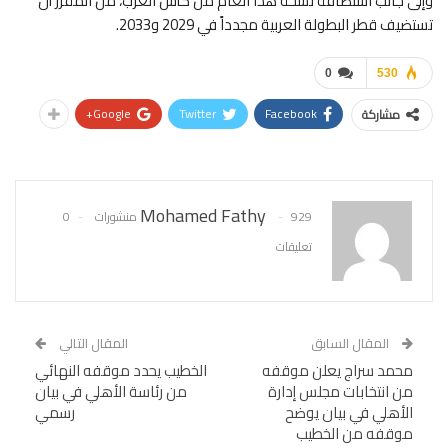
وإلى جانب استضافة نسخة هذا العام من كأس العرب، من المقرر أن
تستضيف قطر البطولة العربية مجدداً في 2029 و2033.
0
530
Google+
Twitter
Facebook
مشاركة
Mohamed Fathy
929 منشورات
0
تعليقات
المقال السابق
المقال التالي
محمد سراج يعلن موقفه
الخطيب يحدد موقفه النهائي
من انتخابات مجلس إدارة
من رئاسة الأهلي في بيان
الأهلي في بيان يوضح
رسمي
موقفه من الخطيب