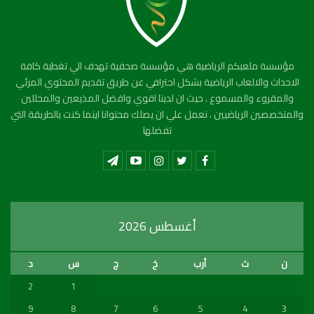
مؤسسة ملعبكم الرياضية هي مؤسسة صحفية تهدف الي تغطية كافة
الاحداث والالعاب الرياضية بشكل احترافي عن طريق تقديم المحتوي المرئي
والمقروء والمسموع . حيث ان لدينا اقوي وافضل المذيعين والمحللين
والمتخصصين الرياضيين . نعمل علي ان يصلك محتوانا اينما كنت بالطريقة التي
تفضلها
أغسطس 2026
ن
ث
أرب
خ
ج
س
د
2
1
9
8
7
6
5
4
3