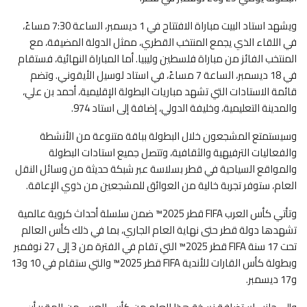
ويشهد استاد البيت مباراة الافتتاح في 1 ديسمبر، الساعة 7:30 مساءً،
في اللقاء الذي يجمع المنتخب القطري، ممثل الدولة المضيفة، مع
المنتخب الفائز من مباراة فلسطين وليبيا. أما المباراة النهائية، فستقام
في 18 ديسمبر، الساعة 7 مساءً، في استاد لوسيل الأيقوني. وتضم
قائمة الاستادات التي تشهد مباريات البطولة الإقليمية، أحمد بن علي،
والمدينة التعليمية، وخليفة الدولي، إضافة إلى استاد 974.
وسيستمتع المشجعون خلال البطولة بباقة متنوعة من الأنشطة
والفعاليات الترفيهية والثقافية، وتتصل جميع استادات البطولة
والمواقع السياحية في قطر بسلاسة عبر شبكة حديثة من وسائل النقل
العام، ستوفر تجربة خالية من العوائق للمشجعين من ذوي الإعاقة.
وتأتي كأس العرب FIFA قطر 2025™ ضمن سلسلة أحداث كروية عالمية
تشهدها دولة قطر حتى نهاية العام الجاري، بما في ذلك كأس العالم
تحت 17 سنة FIFA قطر 2025™ التي تقام في الفترة من 3 إلى 27 نوفمبر
وبطولة كأس القارات للأندية FIFA قطر 2025™ والتي ستقام في 10 و13
و17 ديسمبر.