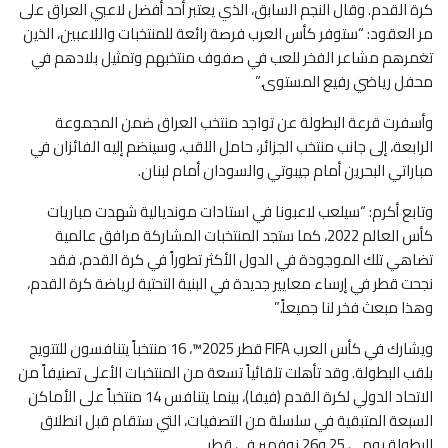
كرة القدم. وقال النجم السابق، الذي يعتبر أحد أفضل لاعبي العراق على
مر العقود: “ستوفر كأس العرب فرصة رائعة للمنتخبات واللاعبين، الذين
تغمرهم مشاعر الفخر للعب في صفوف منتخبهم وتمثيل بلادهم في
محفل رياضي رفيع المستوى.”
وأسفرت قرعة البطولة عن تواجد منتخب العراق ضمن المجموعة
الرابعة، إلى جانب منتخب الجزائر، حامل اللقب، وسينضم إليه الفائزان في
مباراتي البحرين أمام جيبوتي والسودان أمام لبنان.
وتابع أكرم: “سيلعب لاعبونا في استادات مونديالية شهدت مباريات
كأس العالم 2022، كما ستجد المنتخبات المشاركة مرافق عالمية
تضاهي تلك الموجودة في الدول الأكثر تطوراً في كرة القدم، فقد
نجحت قطر في إرساء معايير جديدة في البنية التحتية لرياضة كرة القدم،
وهذا مبعث فخر لنا جميعاً.”
ويشارك في كأس العرب FIFA قطر 2025™، 16 منتخباً يتنافسون للتتويج
بلقب البطولة. وقد تأهلت تلقائياً تسعة من المنتخبات الأعلى تصنيفاً من
الاتحاد الدولي لكرة القدم (فيفا)، بينما يتنافس 14 منتخباً على الأماكن
السبعة المتبقية في سلسلة من التصفيات، التي ستقام قبل انطلاق
البطولة يومي 25 و26 نوفمبر في قطر.