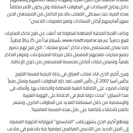
داخل وخارج الاستادات في البطولات السابقة، ولن يكون الأمر مختلفاً
هذه المرة، حيث سيحظى المنتخب بالدعم الكامل من المشجعين الذين
ستهز أهازيجهم أركان الاستادات وتعزز معنويات اللاعبين.”
وكانت اللجنة المحلية المنظمة للبطولة قد أعلنت عن طرح تذاكر المباريات
للبيع حصرياً عبر www.roadtoqatar.qa، بأسعار تبدأ من 25 ريالاً قطرياً.
كما يمكن للمشجعين شراء تذاكر “شجع منتخبك”، التي تتيح لهم حضور
جميع مباريات منتخبهم المفضل خلال مرحلة المجموعات. وتتوفر التذاكر
رقمياً، وتتضمن خيارات أماكن مخصصة للمشجعين من ذوي الإعاقة.
ويرى أكرم، الذي قاد منتخب العراق في رحلة تاريخية لمنصة التتويج
بكأس آسيا 2007، أن كأس العرب تعد درّة البطولات العربية وتمثل منبراً
لإلقاء الضوء على الثقافة الغنية للمنطقة والاحتفاء بها. وأضاف في
هذا السياق: “نجحت دولة قطر في الحفاظ على الهوية العربية
والإسلامية من خلال استضافة العديد من البطولات الكبرى، ونشعر
بالفخر للاحتفاء بثقافتنا على مثل هذه المنصة العالمية”.
ويتطلع أكرم، الذي يشتهر بلقب “المايسترو” لمهاراته الكروية المميزة،
إلى الجيل الجديد من اللاعبين العراقيين ليرفعوا راية بلادهم في ملاعب