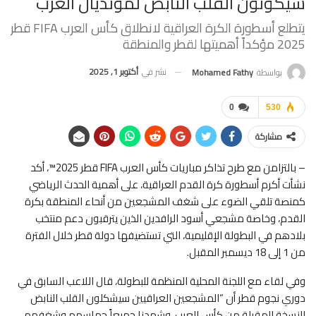
سيكونون القلب النابض لمونديال العرب
يتطلع أسطورة الكرة العراقية لانطلاق كأس العرب FIFA قطر
2025 مؤكداً أهميتها لقطر والمنطقة
نشر في
أكتوبر 1, 2025
بواسطة
Mohamed Fathy
0
530
مشاركة
– بالتزامن مع طرح تذاكر مباريات كأس العرب FIFA قطر 2025™، أكد
نشأت أكرم أسطورة كرة القدم العراقية، على أهمية الحدث الرياضي
كمنصة تلقي الضوء على شغف المشجعين من أنحاء المنطقة بكرة
القدم، وخاصة مشجعي أسود الرافدين الذين يترقبون دعم منتخب
بلادهم في البطولة الإقليمية، التي تستضيفها دولة قطر خلال الفترة
من 1 إلى 18 ديسمبر المقبل.
وفي لقاء مع اللجنة المحلية المنظمة للبطولة، قال اللاعب السابق في
دوري نجوم قطر أن “المشجعين العراقيين سيشكلون القلب النابض
للنسخة المقبلة من كأس العرب، وشهدنا جميعاً حماسهم وشغفهم