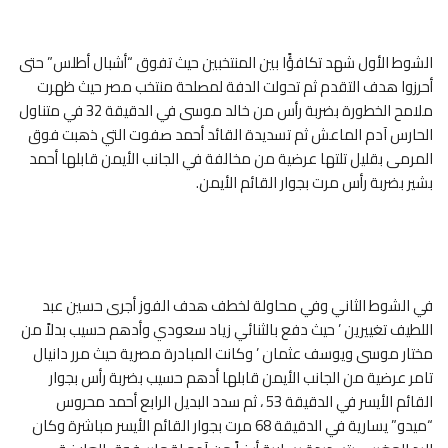
الشوط الأول شهد تكافؤًا بين المنتخبين حيث تفوق “أشبال أطلس” حتى
أحرزوا هدف التقدم ثم تحولت الدفة لمصلحة منتخب مصر حيث ظهرت
ملامح الخطورة بضربة رأس من خالد موسى في الدقيقة 32 في متناول
الحارس آدم الماعش ثم تسديدة القائد أحمد صفوت التي ذهبت فوق
المرمى بقليل تلتها عرضية من مخالفة في الجانب الأيمن قابلها أحمد
بشير بضربة رأس مرت بجوار القائم الأيمن.
في الشوط الثاني وفي محاولة لخطف هدف الفوز أجرى حسين عبد
اللطيف تغييرين ’ حيث دفع بالثنائي زياد سعودي وأدهم حسيب بدلاً من
مختار موسى ويوسف عثمان ’ وكانت المبادرة مصرية حيث مرر دانيال
تامر عرضية من الجانب الأيمن قابلها أدهم حسيب بضربة رأس بجوار
القائم الأيسر في الدقيقة 53 ، ثم سدد البديل الرابع أحمد محروس
“ميدو” يسارية في الدقيقة 68 مرت بجوار القائم الأيسر مباشرة وكان