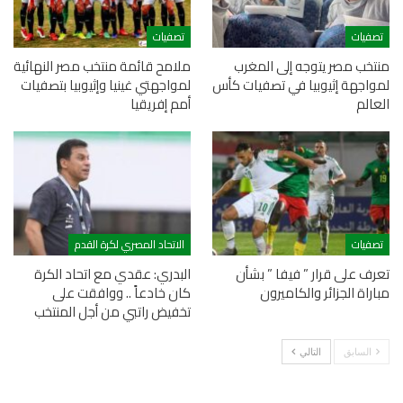
تصفيات
تصفيات
منتخب مصر يتوجه إلى المغرب
ملامح قائمة منتخب مصر النهائية
لمواجهة إثيوبيا في تصفيات كأس
لمواجهتي غينيا وإثيوبيا بتصفيات
العالم
أمم إفريقيا
تصفيات
الاتحاد المصري لكرة القدم
تعرف على قرار ” فيفا ” بشأن
البدري: عقدي مع اتحاد الكرة
مباراة الجزائر والكاميرون
كان خادعاً .. ووافقت على
تخفيض راتبي من أجل المنتخب
السابق
التالي