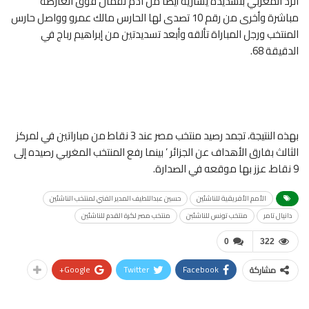
الرد المغربي بتسديدة يسارية أيضاً من آدم لقمان فوق العارضة
مباشرة وأخرى من رقم 10 تصدى لها الحارس مالك عمرو وواصل حارس
المنتخب ورجل المباراة تألقه وأبعد تسديدتين من إبراهيم رباج في
الدقيقة 68.
بهذه النتيجة، تجمد رصيد منتخب مصر عند 3 نقاط من مباراتين في لمركز
الثالث بفارق الأهداف عن الجزائر ’ بينما رفع المنتخب المغربي رصيده إلى
9 نقاط، عزز بها موقعه في الصدارة.
الأمم الأفريقية للناشئين
حسين عبداللطيف المدير الفني لمنتخب الناشئين
دانيال تامر
منتخب تونس للناشئبن
منتخب مصر لكرة القدم للناشئين
0
322
Google+
Twitter
Facebook
مشاركة