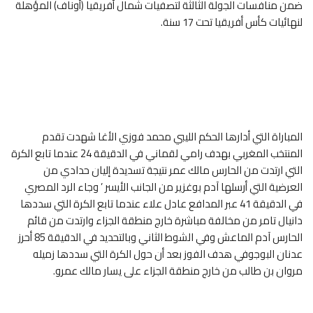
ضمن منافسات الجولة الثالثة لتصفيات شمال أفريقيا (أوناف) المؤهلة
لنهائيات كأس أفريقيا تحت 17 سنة.
المباراة التي أدارها الحكم الليبي محمد فوزي الأغا شهدت تقدم
المنتخب المغربي بهدف رامي لقماني في الدقيقة 24 عندما تابع الكرة
التي ارتدت من الحارس مالك عمر نتيجة تسديدة إليان حدادي من
العرضية التي أرسلها آدم بوغزير من الجانب الأيسر ’ وجاء الرد المصري
في الدقيقة 41 عبر المدافع عادل علاء عندما تابع الكرة التي سددها
دانيال تامر من مخالفة مباشرة خارج منطقة الجزاء وارتدت من قائم
الحارس آدم الماعش وفي الشوط الثاني وبالتحديد في الدقيقة 85 أحرز
عدنان البوجوفي هدف الفوز بعد أن حول الكرة التي سددها زميله
مروان بن طالب من خارج منطقة الجزاء على يسار مالك عمرو.