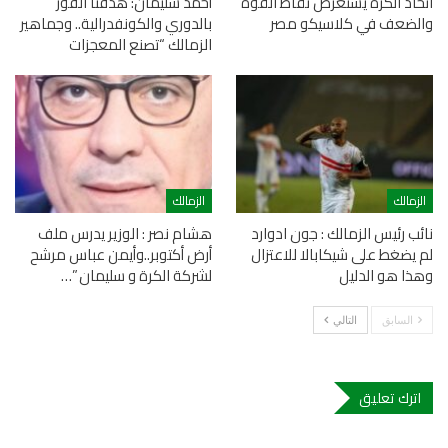
اتحاد الكرة يستعرض نقاط القوة
أحمد سليمان: هدفنا الفوز
والضعف في كلاسيكو مصر
بالدوري والكونفدرالية.. وجماهير
الزمالك “تصنع المعجزات
الزمالك
الزمالك
نائب رئيس الزمالك : جون ادوارد
هشام نصر : الوزير يدرس ملف
لم يضغط على شيكابالا للاعتزال
أرض أكتوبر..وأيمن عباس مرشح
وهذا هو الدليل
لشركة الكرة و سليمان ”…
السابق
التالي
اترك تعليق