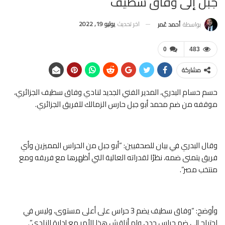
جبل إلى وفاق سطيف
اخر تحديث
يوليو 19, 2022
بواسطة
أحمد عُمر
0
483
مشاركة
حسم حسام البدري، المدير الفني الجديد لنادي وفاق سطيف الجزائري،
موقفه من ضم محمد أبو جبل حارس الزمالك للفريق الجزائري.
وقال البدري في بيان للصحفيين: “أبو جبل من الحراس المميزين وأي
فريق يتمنى ضمه، نظرًا لقدراته العالية التي أظهرها مع فريقه ومع
منتخب مصر”.
وأوضح: “وفاق سطيف يضم 3 حراس على أعلى مستوى، وليس في
احتياج إلى ضم حراس جدد، ولم أناقش هذا الأمر مع إدارة النادي”.