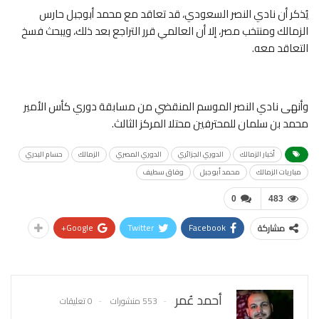
يُذكر أن نادي النصر السعودي، قد تعاقد مع محمد أبوجبل حارس
الزمالك ومنتخب مصر، إلا أن العالمي قرر التراجع بعد ذلك، ويبحث فسخ
التعاقد معه.
وأنهى نادي النصر الموسم المنقضي من مسابقة دوري كأس الأمير
محمد بن سلمان للمحترفين محتلا المركز الثالث.
أخبار الزمالك
الدوري الجزائري
الدوري المصري
الزمالك
حسام البدري
مباريات الزمالك
محمد أبو جبل
وفاق سطيف
0
483
Google+
Twitter
Facebook
مشاركة
أحمد عُمر
553 منشورات
0 تعليقات