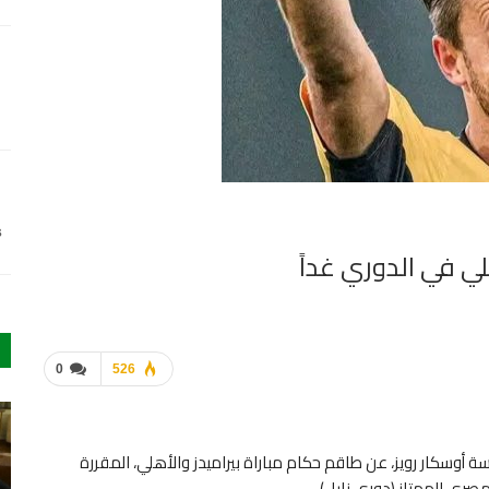
s
لي في الدوري غداً
0
526
اسة أوسكار رويز، عن طاقم حكام مباراة بيراميدز والأهلي، المقررة
مصري الممتاز (دوري نايل).