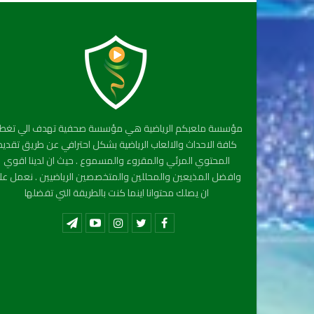
مؤسسة ملعبكم الرياضية هي مؤسسة صحفية تهدف الي تغطي
كافة الاحداث والالعاب الرياضية بشكل احترافي عن طريق تقديم
المحتوي المرئي والمقروء والمسموع . حيث ان لدينا اقوي
وافضل المذيعين والمحللين والمتخصصين الرياضيين . نعمل عل
ان يصلك محتوانا اينما كنت بالطريقة التي تفضلها