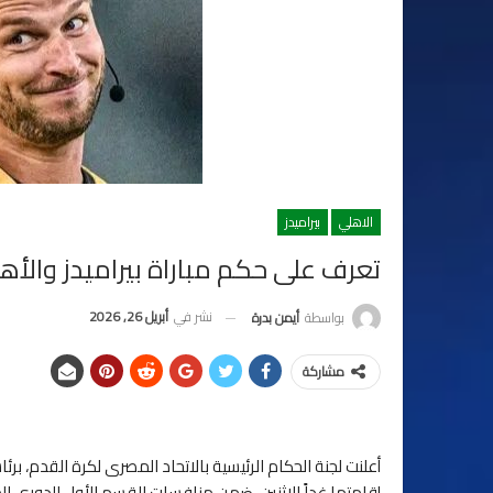
الاهلي
بيراميدز
تعرف على حكم مباراة بيراميدز والأه
نشر في
أبريل 26, 2026
بواسطة
أيمن بدرة
مشاركة
أعلنت لجنة الحكام الرئيسية بالاتحاد المصرى لكرة القدم، برئ
إقامتها غداً الاثنين، ضمن منافسات القسم الأول للدوري ال