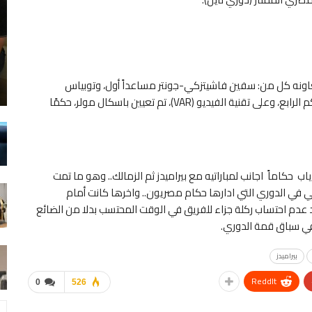
 ويعاونه كل من: سفين فاشيتزكي-جونتر مساعداً أول، وتوبياس
فريتسش مساعداً ثانياً، بينما يتولى مارتن بيترسن، مهام الحكم الرابع، وعلى تقنية الفيديو (VAR)، تم تعيين باسكال مولر، حكمًا
ياب حكاماً اجانب لمباراتيه مع بيراميدز ثم الزمالك.. وهو ما تمت
ي في الدوري التي ادارها حكام مصريون.. واخرها كانت أمام
د عدم احتساب ركلة جزاء للفريق في الوقت المحتسب بدلا من الضائع
في سباق قمة الدوري.
بيراميدز
ReddIt
0
526