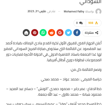
السوداني
نشر في
مارس 31, 2023
بواسطة
Mohamed Fathy
0
908
مشاركة
أعلن الجهاز الفني للفريق الأول لكرة القدم بنادي الزمالك بقيادة أحمد
عبد المقصود عن القائمة التي ستخوض مباراة المريخ السوداني المقرر
لها غدا الجمعة باستاد القاهرة الدولي في الجولة الأخيرة لمباريات دور
المجموعات لبطولة دوري أبطال أفريقيا.
وتضم القائمة كل من:
حراسة المرمى : محمد عواد – محمد صبحي
خط الدفاع : عمر جابر – محمود حمدي “الونش” – حسام عبد المجيد –
محمود شبانة – محمد طارق – عبد الله جمعة.
خط الوسط: محمد أشرف “روقا” – عمرو السيسي – سيف جعفر – سيد