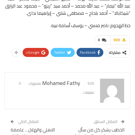
عبد الله “نيمار” – عبد الله محمد – أحمد سيد “زيزو” – محمود عبد الرازق
“شيكابالا” – أحمد بلحاج – مصطفى شلبي – إبراهيما نداي.
خط الهجوم: ناصر منسي – يوسف أسامة نبيه.
0
908
Google+
Twitter
Facebook
مشاركة
Mohamed Fathy
929 منشورات
0
تعليقات
المقال السابق
المقال التالي
الخطيب يشكر كل من سأل
الاهلي والهلال .. عاصفة