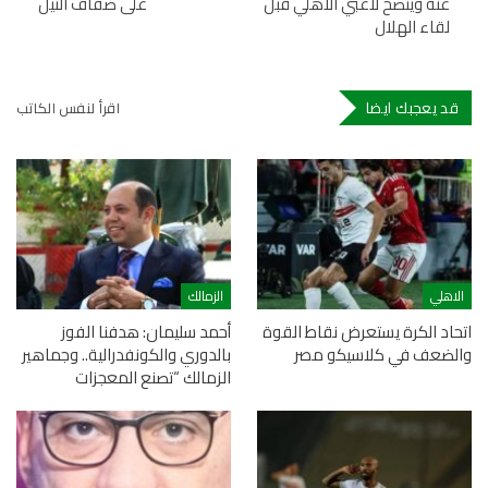
عنه وينصح لاعبي الاهلي قبل
على ضفاف النيل
لقاء الهلال
قد يعجبك ايضا
اقرأ لنفس الكاتب
الاهلي
الزمالك
اتحاد الكرة يستعرض نقاط القوة
أحمد سليمان: هدفنا الفوز
والضعف في كلاسيكو مصر
بالدوري والكونفدرالية.. وجماهير
الزمالك “تصنع المعجزات