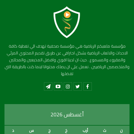
مؤسسة ملعبكم الرياضية هي مؤسسة صحفية تهدف الي تغطية كافة
الاحداث والالعاب الرياضية بشكل احترافي عن طريق تقديم المحتوي المرئي
والمقروء والمسموع . حيث ان لدينا اقوي وافضل المذيعين والمحللين
والمتخصصين الرياضيين . نعمل علي ان يصلك محتوانا اينما كنت بالطريقة التي
تفضلها
أغسطس 2026
ن
ث
أرب
خ
ج
س
د