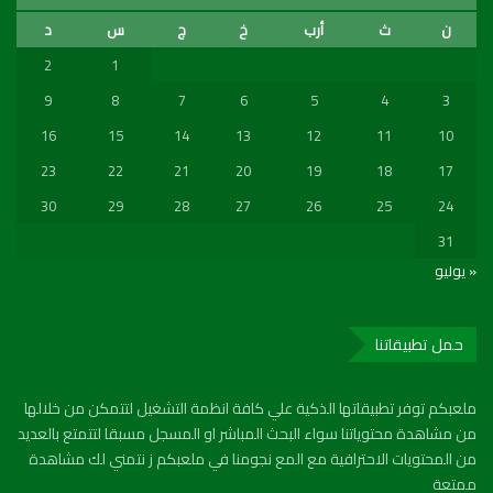
ن
ث
أرب
خ
ج
س
د
2
1
9
8
7
6
5
4
3
16
15
14
13
12
11
10
23
22
21
20
19
18
17
30
29
28
27
26
25
24
31
« يوليو
حمل تطبيقاتنا
ملعبكم توفر تطبيقاتها الذكية علي كافة انظمة التشغيل لتتمكن من خلالها
من مشاهدة محتوياتنا سواء البحث المباشر او المسجل مسبقا لتتمتع بالعديد
من المحتويات الاحترافية مع المع نجومنا في ملعبكم ز نتمني لك مشاهدة
ممتعة