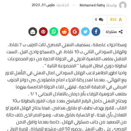
اخر تحديث
مارس 31, 2023
بواسطة
Mohamed Fathy
0
815
مشاركة
وسط اجواء عاصفة ، يستضيف الاهلي المصري ثالث الترتيب ب 7 نقاط ،
والهلال السوداني الثاني ب 10 نقاط ، في كلاسيكو وادي النيل ، السبت
المقبل بملعب القاهرة الدولي في الجولة الاخيرة من دور المجموعات
لبطولة دوري ابطال افريقيا ” المجموعة الثانية ” .
واحيا اطهر الطاهر لاعب الهلال السوداني امال الاهلي في التأهل للدور
ربع النهائي ، بعدما اهدر ركلة الجزاء امام ماميلودي صن دوانز الجنوب
افريقي في الدقيقة الاخيرة ، لينتهي لقاء الجولة الخامسة بينهما
بملعب الجوهرة الزرقاء بأم درمان بالتعادل الايجابي 1 /1 .
ويحتاج الاهلي حامل الرقم القياسي بعدد مرات الفوز بالبطولة ب10
القاب ، للفوز بهدف نظيف او بفارق هدفين ، فيما يحتاج الهلال للفوز او
التعادل بأي نتيجة ، او الخسارة بفارق هدف ، وهو الامر الذى خلف حالة
من التصعيد من جانب مسئولي الهلال ، خاصة بعدما وافق الامن
المصري على طلب الاهلي بحضور 50 الف مشجع للمباراة ، للمرة الاولى