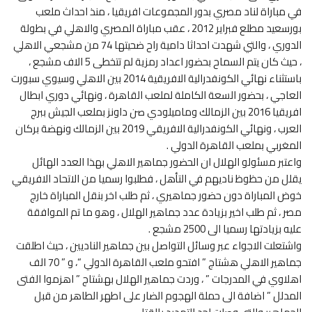
في مباراة لناد مصري بدور المجموعات افريقيا ، منذ احداث ملعب
بورسعيد مطلع فبراير 2012 ، عقب مباراة المصري والاهلي في بطولة
الدوري ، والتي شهدت احداثا دامية راح ضحيتها 74 من مشجعي الاهلي
، حيث كان يتم السماح بحضور اعداد رمزية لم تتخطى 5 الاف مشجع ،
باستثناء نهائي الكونفدرالية الافريقية 2014 بين الاهلي وسيوي سبورت
العاجي ، بحضور السعة الكاملة لملعب القاهرة ، ونهائي دوري ابطال
افريقيا 2016 بين الزمالك وماميلودي صن داونز بملعب الجيش ببرج
العرب ، ونهائي الكونفدرالية الافريقي 2019 بين الزمالك ونهضة بركان
المغربي بملعب القاهرة الدولي .
واعتبر مسئولو الهلال ان الحضور جماهير الاهلي بهذا العدد الهائل
يقلل من حظوظ ناديهم في التأهل ، فطلبوا رسميا من الاتحاد الافريقي
خوض المباراة دون حضور جماهيري ، ثم طلب اخر بنقل المباراة خارج
مصر ، ثم طلب اخير بزيادة عدد جماهير الهلال ، وهو ما تم الموافقة
عليه بزيادتها رسميا الى 2500 مشجع .
واشتعلت الاجواء عبر وسائل التواصل بين جماهير الناديين ، حيث اطلقت
جماهير الاهلي هشتاج ” افتحو ملعب القاهرة الدولي “، و ” 70 الف
اهلاوي في المدرجات ” ، وردت جماهير الهلال بهشتاج ” اهزموا الفتى
المدلل ” اضافة الى حملة الهجوم الضار على اطهر الطاهر من قبل