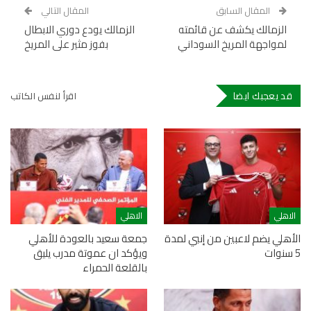
المقال السابق
المقال التالي
الزمالك يكشف عن قائمته
الزمالك يودع دوري الابطال
لمواجهة المريخ السوداني
بفوز مثير على المريخ
قد يعجبك ايضا
اقرأ لنفس الكاتب
الاهلي
الاهلي
الأهلي يضم لاعبين من إنبي لمدة
جمعة سعيد بالعودة للأهلي
5 سنوات
ويؤكد ان عموتة مدرب يليق
بالقلعة الحمراء