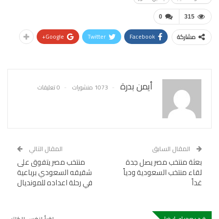
0
315
Google+
Twitter
Facebook
مشاركة
أيمن بدرة
1073 منشورات
0 تعليقات
المقال السابق
المقال التالي
بعثة منتخب مصر يصل جدة
منتخب مصر يتفوق على
لقاء منتخب السعودية ودياً
شقيقه السعودي برباعية
غداً
في رحلة اعداده للمونديال