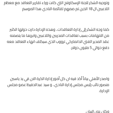
وتوجيه الشكر للجنة الإسكاوتنج التي كانت وراء تقارير التعاقد مع معظم
اللاعبين ال 18 الذين تم ضمهم لقائمة النادي هذا الموسم
كما وجه الشكر إلى إدارة التعاقدات.. وهذه الإدارة دارت حولها الكثير
من الاتهامات بسبب تعاقدات المدربين واللاعبين وابرزها ما يتضمنه
عقد المدير الفني الدانماركي ترووب الذي سيكلف انهاء التعاقد معه
دفع حوالي 5 مليون دولار.
واصدر الأهلي بياناً أكد فيه ان كل أمور إدارة الكرة الان في يد ياسين
منصور نائب رئيس مجلس إدارة النادي.. و سيد عبدالحفيظ عضو مجلس
الإدارة.
وكان نص البيان