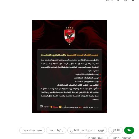
الأهلي
ترووب المدير الفني للأهلي
زكريا ناصف
سيد عبدالحفيظ
محمود الخطيب
ياسين منصور