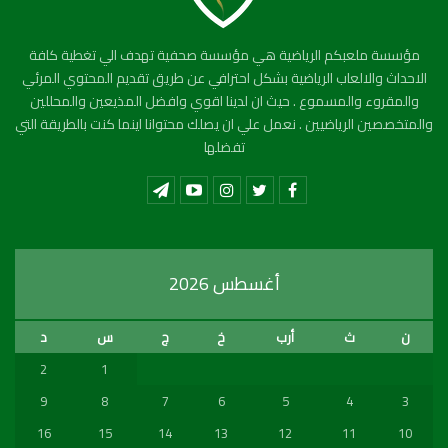
مؤسسة ملعبكم الرياضية هي مؤسسة صحفية تهدف الي تغطية كافة
الاحداث والالعاب الرياضية بشكل احترافي عن طريق تقديم المحتوي المرئي
والمقروء والمسموع . حيث ان لدينا اقوي وافضل المذيعين والمحللين
والمتخصصين الرياضيين . نعمل علي ان يصلك محتوانا اينما كنت بالطريقة التي
تفضلها
أغسطس 2026
ن
ث
أرب
خ
ج
س
د
2
1
9
8
7
6
5
4
3
16
15
14
13
12
11
10