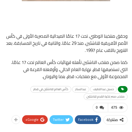
وحقق منتخبنا الوطني، تحت 17 عامًا الميدالية المصرية الأولى في كأس
الأمم الأفريقية للناشئين، منذ 29 عامًا، والثانية في تاريخ المسابقة، بعد
التتويج باللقب عام 1997.
كما ضمن منتخب الناشئين تأهله لنهائيات كأس العالم تحت 17 عامًا،
التي تستضيفها قطر، نهاية العام الحالي، وأوقعته القرعة في
المجموعة الأولى مع منتخبات: قطر، بنما واليونان.
حسين عبداللطيف
عبدالستار
كأس العالم للناشئين في قطر
منتخب مصر لكرة القدم للناشئين
0
475
Google+
Twitter
Facebook
مشاركة