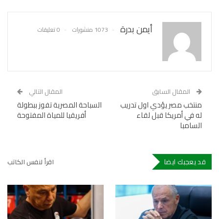
أيمن بدرة
1073 منشورات
0 تعليقات
المقال السابق
المقال التالي
منتخب مصر يؤدي اول تدريب
السباحة المصرية تفوز ببطولة
له في أمريكا قبل لقاء
أفريقيا للمياة المفتوحة
السامبا
قد يعجبك ايضا
اقرأ لنفس الكاتب