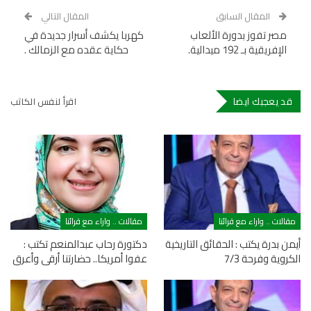
المقال السابق
المقال التالي
مصر تفوز بدورة الألعاب
كهربا يكشف أسرار جديدة في
الإفريقية بـ 192 ميدالية.
حكاية عقده مع الزمالك .
قد يعجبك ايضا
اقرأ لنفس الكاتب
مقالات .. واراء مع قرائنا
مقالات .. واراء مع قرائنا
أيمن بدرة يكتب : الحقائق التاريخية
دكتورة رحاب عبدالمنعم تكتب :
الكروية وفرحة 7/3
عفوا أمريكا.. حضارتنا أرقى وأعرق