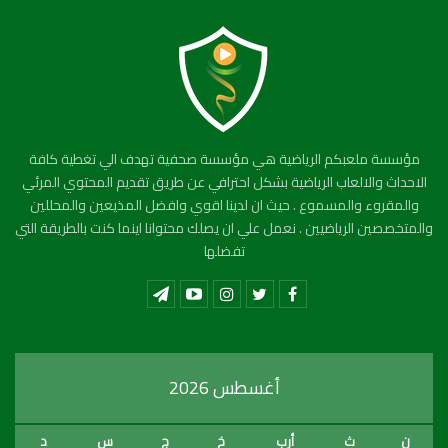
مؤسسة ملعبكم الرياضية هي مؤسسة صحفية تهدف الي تغطية كافة
الاحداث والالعاب الرياضية بشكل احترافي عن طريق تقديم المحتوي المرئي
والمقروء والمسموع . حيث ان لدينا اقوي وافضل المذيعين والمحللين
والمتخصصين الرياضيين . نعمل علي ان يصلك محتوانا اينما كنت بالطريقة التي
تفضلها
أغسطس 2026
ن
ث
أرب
خ
ج
س
د