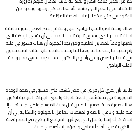
كم من تحذير أطلقه الكثير والعبد لله كاتب المقال منهم بضرورة
الاعتماد على العلم الذي منحه الله لعباده لكي يحذروا ويحدوا من
الوقوع في مثل هذه الازمات الصحية المؤلمة .
هناك وحدة لطب القلب الرياضي موجودة في مصر تعطي صورة دقيقة
لحالة قلب الرياضي ومدى قدرة قلب اللاعب على أن يؤدي الرياضة التي
يلعبها وفقاً للمعايير العلمية ومن تجد الأجهزة أن هناك قصور في قلبه
يتم تحديد ما يجب علاجه وفقاً لما يحدده علماء طب القلب المتخصصون
في قلب الرياضيين وعلى رأسهم الدكتور أحمد اشرف عيسى مدير وحدة
القلب الرياضي.
طالبنا بأن يجري كل فريق في مصر كشف طبي مسبق في هذه الوحدة
الموجودة في مستشفى تابعة للدولة واحدى الجهات السيادية لتكون
هناك صورة طبية لجميع اللاعبين قبل بداية الموسم ولكن لم يستجيب إلا
قلة قليلة و باقي الأندية والمنتخبات تتعامل بالفهلوة والاتكالية إلي أن
تحدث كارثة إنسانية مثل التي يعيشها المجتمع الرياضي مع احمد رفعت
…الذي بفضل الله بدأ يتعافى والمؤشرات أصبحت إيجابية.