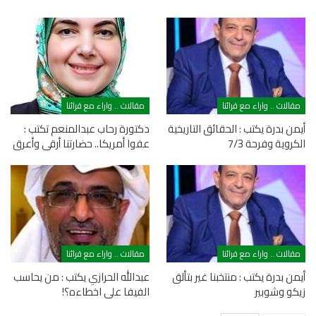
مقالات .. واراء مع قرائنا
مقالات .. واراء مع قرائنا
أيمن بدرة يكتب : الحقائق التاريخية
دكتورة رحاب عبدالمنعم تكتب :
الكروية وفرحة 7/3
عفوا أمريكا.. حضارتنا أرقى وأعرق
مقالات .. واراء مع قرائنا
مقالات .. واراء مع قرائنا
أيمن بدرة يكتب : منتخبنا غير بتألق
عبدالله الحرازي يكتب : من يحاسب
زيكو وشوبير
الفيفا على اخطاءه؟!