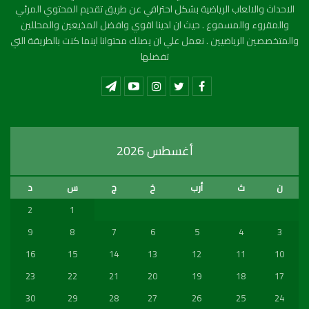
الاحداث والالعاب الرياضية بشكل احترافي عن طريق تقديم المحتوي المرئي
والمقروء والمسموع . حيث ان لدينا اقوي وافضل المذيعين والمحللين
والمتخصصين الرياضيين . نعمل علي ان يصلك محتوانا اينما كنت بالطريقة التي
تفضلها
أغسطس 2026
ن
ث
أرب
خ
ج
س
د
2
1
9
8
7
6
5
4
3
16
15
14
13
12
11
10
23
22
21
20
19
18
17
30
29
28
27
26
25
24