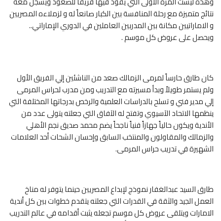
وهذه ليست المرة الأولى التي يقود فيها فريقاً للصعود ويسجل معه
نتائج متميزة مع رحلة المنافسة بين الكبار صانعاً له و لزملاءه المصريين
و الاماراتيين مكانة بين المدربين العاملين في الدوري الإماراتي..
ويحصل على عروض كل موسم .
كان طارق حارساً لمرمى الزمالك صعد من الناشئين إلي الفريق الأول
ولم يستمر طويلاً وبدأ مسيرته مع التدريب ومن مدرب لحراس المرمى
إلي مدير فني و تسلح بالدراسات العلمية والرخص بدرجاتها المختلفة التي
ينظمها الاتحاد الآسيوي وتفتح له الآفاق التي جعلته يتولى عدد من
الأندية ويكون حالياً جهازاً فنياً ناجحاً يضم محمد صديق نجم الأهلي
والزمالك والمقاولون والمنتخب السابق وإحسان الشحات أحد العلامات
الشهيرة في تدريب حراس المرمى.
طارق السيد عبدالغفار نموذج لإبداع المصريين حينما يتوفر له مناخ
العمل الجيد والثقة في القدرات التي جعلته يتقدم خطوات بين كل أندية
الامارات ويتلقى عروض كل موسم تجعله يثبت أقدامه في عالم التدريب