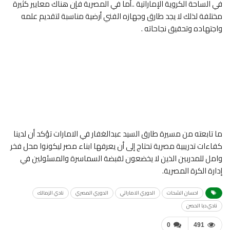
في الساحة الكروية الإماراتية ..أما في المصرية فإن هناك معايير كثيرة
مختلفة لذلك لا يجد طارق وجهازه الفني أرضية مناسبة لتقديم علمه
واجتهاده وتحقيق نجاحاته .
ما تابعته من مسيرة طارق السيد عبدالغفار في الامارات تؤكد أن لدينا
كفاءات تدريبية مصرية تحتاج إلى أن يعرفها ابناء مصر ليكونوا محل فخر
وامل للمدربين الذين لا يخضعون لقبضة السماسرة والمسئولين في
إدارة الكرة المصرية.
احسان الشحات
الدوري الاماراتي
الدوري المصري
نادي الزمالك
نادي دبا الحصن
0
491