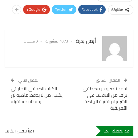
Google+
Twitter
Facebook
مشاركة
أيمن بدرة
1073 منشورات
0 تعليقات
المقال السابق
المقال التالي
احمد ناصر يحذر مصطفى
الكاتب الصحفي الاماراتي
براف من الانقلاب على
يكتب : من لا يحفظ ماضيه لن
الشرعية وتفتيت الرياضة
يحفظه مستقبله
الأفريقية
قد يعجبك ايضا
اقرأ لنفس الكاتب