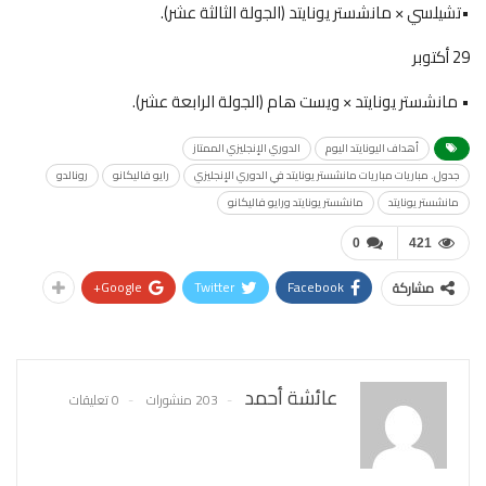
•تشيلسي × مانشستر يونايتد (الجولة الثالثة عشر).
29 أكتوبر
• مانشستر يونايتد × ويست هام (الجولة الرابعة عشر).
أهداف اليونايتد اليوم
الدوري الإنجليزي الممتاز
جدول. مباريات مباريات مانشستر يونايتد في الدوري الإنجليزي
رايو فاليكانو
رونالدو
مانشستر يونايتد
مانشستر يونايتد ورايو فاليكانو
0
421
Google+
Twitter
Facebook
مشاركة
عائشة أحمد
203 منشورات
0 تعليقات