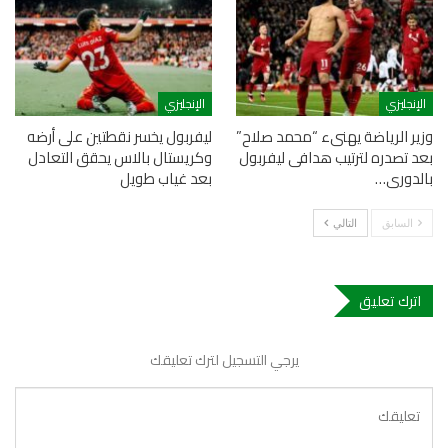
الإنجليزي
الإنجليزي
وزير الرياضة يهنىء “محمد صلاح”
ليفربول يخسر نقطتين على أرضه
بعد تصدره لترتيب هدافى ليفربول
وكريستال بالاس يحقق التعادل
بالدورى…
بعد غياب طويل
السابق
التالي
اترك تعليق
يرجي التسجيل لترك تعليقك