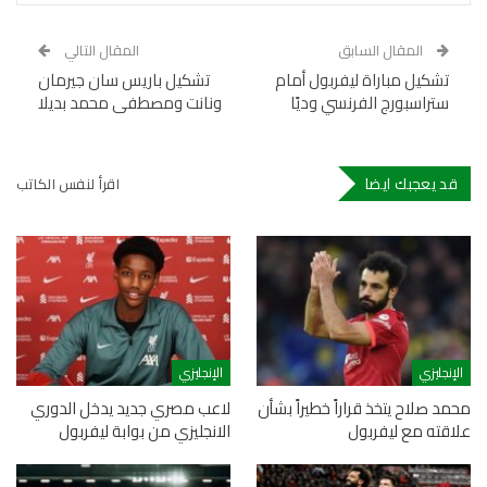
المقال السابق
المقال التالي
تشكيل مباراة ليفربول أمام
تشكيل باريس سان جيرمان
ستراسبورج الفرنسي وديًا
ونانت ومصطفى محمد بديلا
قد يعجبك ايضا
اقرأ لنفس الكاتب
الإنجليزي
الإنجليزي
محمد صلاح يتخذ قراراً خطيراً بشأن
لاعب مصري جديد يدخل الدوري
علاقته مع ليفربول
الانجليزي من بوابة ليفربول