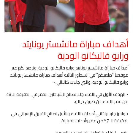
أهداف مباراة مانشستر يونايتد
ورايو فاليكانو الودية
أهداف مباراة مانشستر يونايتد ورايو فاليكانو الودية، ونرصد لكم عبر
موقعنا “ملعبكم” في السطور التالية أهداف مباراة مانشستر يونايتد
ورايو فاليكانو الودية، والتي جاءت كالتالي:-
• الهدف الأول في اللقاء جاء لصالح الشياطين الحمر في الدقيقة الـ 48
من عمر اللقاء عن طريق ديالو.
• واحرز جارسيا ثاني أهداف اللقاء والأول لصالح الفريق الإسباني في
الدقيقة الـ 57 من عمر وأحداث المباراة.
لينتهي اللقاء بالتعادل السلبي بين الطرفين.