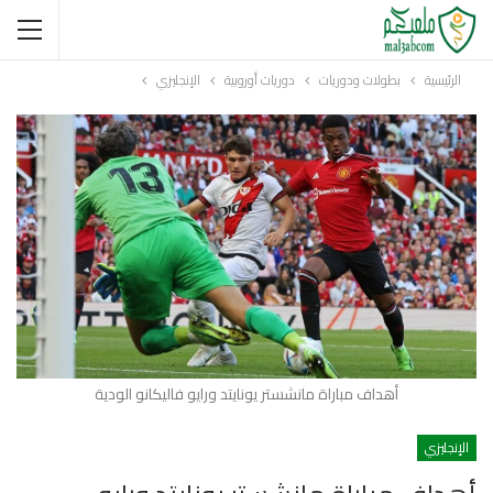
الرئيسية
بطولات ودوريات
دوريات أوروبية
الإنجليزي
أهداف مباراة مانشستر يونايتد ورايو فاليكانو الودية
الإنجليزي