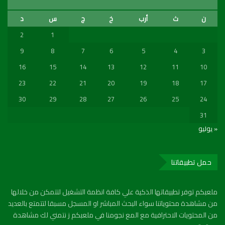
ن
ث
أرب
خ
ج
س
د
2
1
9
8
7
6
5
4
3
16
15
14
13
12
11
10
23
22
21
20
19
18
17
30
29
28
27
26
25
24
31
« يوليو
حمل تطبيقاتنا
ملعبكم توفر تطبيقاتها الذكية علي كافة انظمة التشغيل لتتمكن من خلالها
من مشاهدة محتوياتنا سواء البحث المباشر او المسجل مسبقا لتتمتع بالعديد
من المحتويات الاحترافية مع المع نجومنا في ملعبكم ز نتمني لك مشاهدة