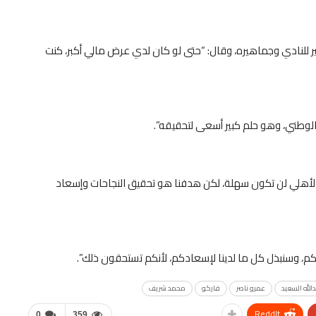
 للنادي وجماهيره، وقال: “حتى لو كان لدي عرض مالي أكبر، كنت
الوطني، وهو حلم كبير أسعى لتحقيقه”.
الأهلي لن تكون سهلة، لكن هدفنا هو تحقيق النجاحات وإسعاد
كم، وسنبذل كل ما لدينا لإسعادكم، لأنكم تستحقون ذلك”.
الله السعيد
عمرو ناصر
فاركو
محمد شريف
ReddIt
0
359