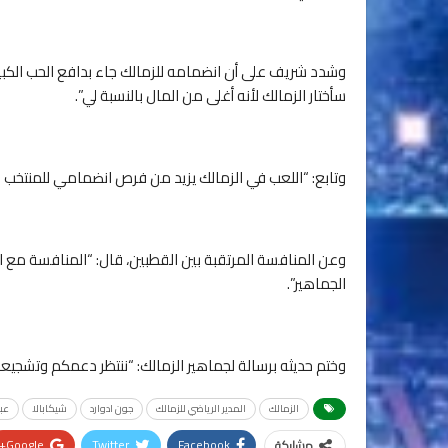
وشدد شريف على أن انضمامه للزمالك جاء بدافع الحب الكبير
سأختار الزمالك لأنه أغلى من المال بالنسبة لي”.
وتابع: “اللعب في الزمالك يزيد من فرص انضمامي للمنتخب 
وعن المنافسة المرتقبة بين القطبين، قال: “المنافسة مع 
الجماهير”.
وختم حديثه برسالة لجماهير الزمالك: “ننتظر دعمكم وتشجيع
الزمالك
المدير الرياضي للزمالك
جون ادوارد
شيكابالا
عبد
Google+
Twitter
Facebook
مشاركة