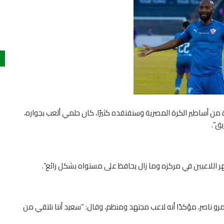
 من أساطير الكرة المصرية وسنفتقده كثيرًا، كان حلمي ألعب بجواره،
ق”.
هر اللاعبين في مركزه وما زال يحافظ على مستواه بشكل رائع”.
مرو ناصر، مؤكدًا أنه لاعب مجتهد ومنظم، وقال: “سعيد أننا نلتقي من