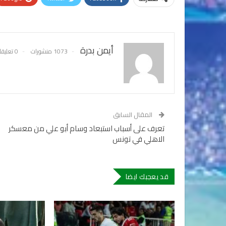
أيمن بدرة
1073 منشورات
0 تعليقات
المقال السابق
تعرف على أسباب استبعاد وسام أبو علي من معسكر
الاهلي في تونس
قد يعجبك ايضا