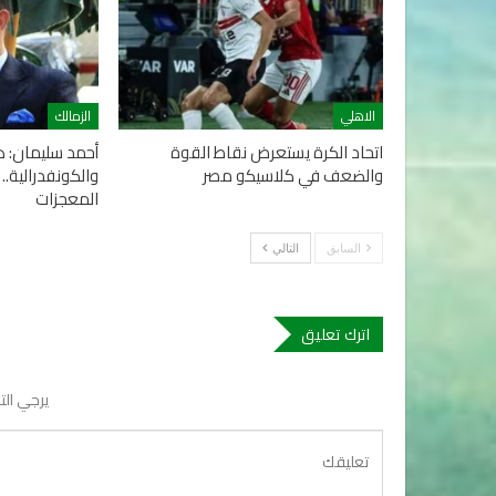
الاهلي
الزمالك
اتحاد الكرة يستعرض نقاط القوة
أحمد سليمان: ه
والضعف في كلاسيكو مصر
والكونفدرالية..
المعجزات
السابق
التالي
اترك تعليق
يرجي الت