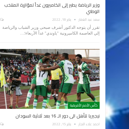
وزير الرياضة يطير إلى الكاميرون غداً لمؤازرة المنتخب
الوطني
سعد عبد الغفار
يناير 18, 2022
تقرر أن يتوجه الدكتور أشرف صبحى وزير الشباب والرياضة
إلي العاصمة الكاميرونية "ياوندي" غداً الأربعاء؛…
كأس الأمم الأفريقية
نيجيريا تتأهل الى دور الـ 16 بعد ثلاثية السودان
احمد علاء النجار
يناير 15, 2022