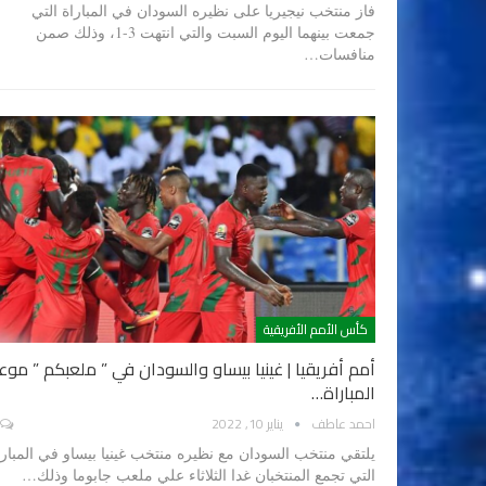
فاز منتخب نيجيريا على نظيره السودان في المباراة التي
جمعت بينهما اليوم السبت والتي انتهت 3-1، وذلك صمن
منافسات…
كأس الأمم الأفريقية
أمم أفريقيا | غينيا بيساو والسودان في ” ملعبكم ” موع
المباراة…
احمد عاطف
يناير 10, 2022
يلتقي منتخب السودان مع نظيره منتخب غينيا بيساو في المبارا
التي تجمع المنتخبان غدا الثلاثاء علي ملعب جابوما وذلك…