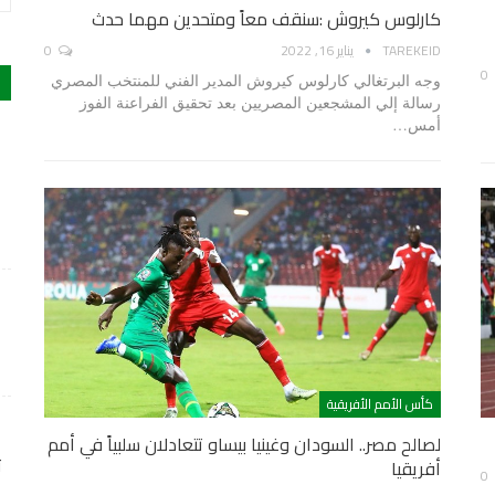
كارلوس كيروش :سنقف معاً ومتحدين مهما حدث
TAREKEID
يناير 16, 2022
0
0
وجه البرتغالي كارلوس كيروش المدير الفني للمنتخب المصري
رسالة إلي المشجعين المصريين بعد تحقيق الفراعنة الفوز
أمس…
كأس الأمم الأفريقية
لصالح مصر.. السودان وغينيا بيساو تتعادلان سلبياً في أمم
ت
أفريقيا
0