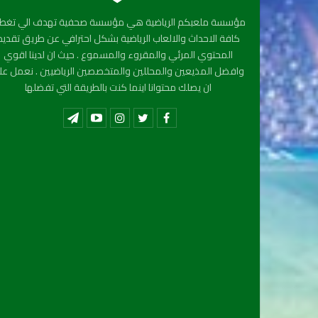
مؤسسة ملعبكم الرياضية هي مؤسسة صحفية تهدف الي تغطي
كافة الاحداث والالعاب الرياضية بشكل احترافي عن طريق تقديم
المحتوي المرئي والمقروء والمسموع . حيث ان لدينا اقوي
وافضل المذيعين والمحللين والمتخصصين الرياضيين . نعمل عل
ان يصلك محتوانا اينما كنت بالطريقة التي تفضلها