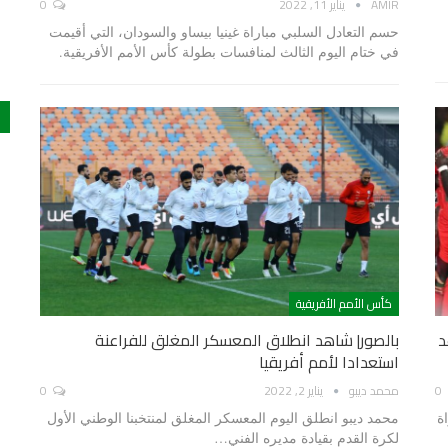
AMIR
يناير 11, 2022
0
حسم التعادل السلبي مباراة غينيا بيساو والسودان، التي أقيمت
في ختام اليوم الثالث لمنافسات بطولة كأس الأمم الأفريقية.
كأس الأمم الأفريقية
د
بالصور| شاهد انطلاق المعسكر المغلق للفراعنة
استعدادا لأمم أفريقيا
0
محمد ديبو
يناير 2, 2022
0
ة
محمد ديبو انطلق اليوم المعسكر المغلق لمنتخبنا الوطني الأول
لكرة القدم بقيادة مديره الفني…