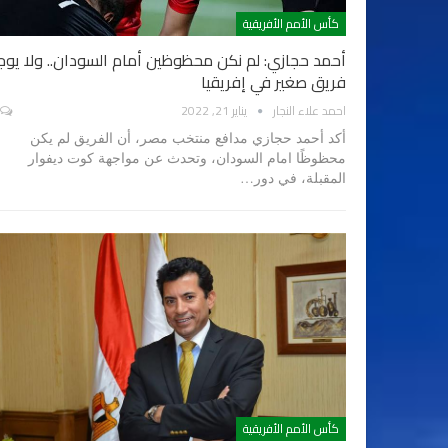
كأس الأمم الأفريقية
أحمد حجازي: لم نكن محظوظين أمام السودان.. ولا يوج
فريق صغير في إفريقيا
احمد علاء النجار
يناير 21, 2022
أكد أحمد حجازي مدافع منتخب مصر، أن الفريق لم يكن
محظوظًا امام السودان، وتحدث عن مواجهة كوت ديفوار
المقبلة، في دور…
كأس الأمم الأفريقية