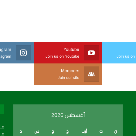
tagram
Youtube
stagram
Join us on Youtube
Join us on 
Members
Join our site
ح
أغسطس 2026
ملع
ن
ث
أرب
خ
ج
س
د
من 