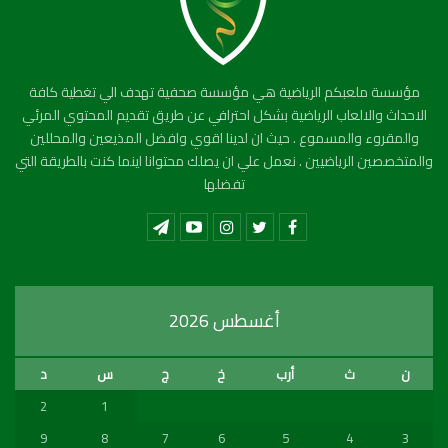
مؤسسة ملعبكم الرياضية هي مؤسسة صحفية تهدف الي تغطية كافة
الاحداث والالعاب الرياضية بشكل احترافي عن طريق تقديم المحتوي المرئي
والمقروء والمسموع . حيث ان لدينا اقوي وافضل المذيعين والمحللين
والمتخصصين الرياضيين . نعمل علي ان يصلك محتوانا اينما كنت بالطريقة التي
تفضلها
أغسطس 2026
ن
ث
أرب
خ
ج
س
د
2
1
9
8
7
6
5
4
3