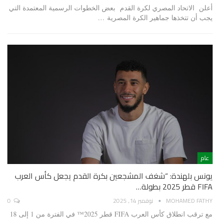
أعلن الاتحاد المصري لكرة القدم بعض الخطوات الرسمية المعتمدة التي
يجب أن تتخذها جماهير الكرة المصرية …
عام
يونس بلهندة: “شغف المشجعين بكرة القدم يجعل كأس العرب
FIFA قطر 2025 بطولة…
MOHAMED FATHY
نوفمبر 14, 2025
0
مع ترقب انطلاق كأس العرب FIFA قطر 2025™️ في الفترة من 1 إلى 18