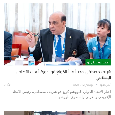
المصارعة كونج فو
شريف مصطفى مديراً فنياً الكونغ فو بدورة ألعاب التضامن
الإسلامي
أيمن بدرة
نوفمبر 12, 2025
0
اختار الاتحاد الدولي للووشو كونغ فو شريف مصطفى، رئيس الاتحاد
الإفريقي والعربي والمصري للووشو…