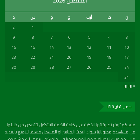
أغسطس 2026
ن
ث
أرب
خ
ج
س
د
2
1
9
8
7
6
5
4
3
16
15
14
13
12
11
10
23
22
21
20
19
18
17
30
29
28
27
26
25
24
31
« يوليو
حمل تطبيقاتنا
ملعبكم توفر تطبيقاتها الذكية علي كافة انظمة التشغيل لتتمكن من خلالها
من مشاهدة محتوياتنا سواء البحث المباشر او المسجل مسبقا لتتمتع بالعديد
من المحتويات الاحترافية مع المع نجومنا في ملعبكم ز نتمني لك مشاهدة